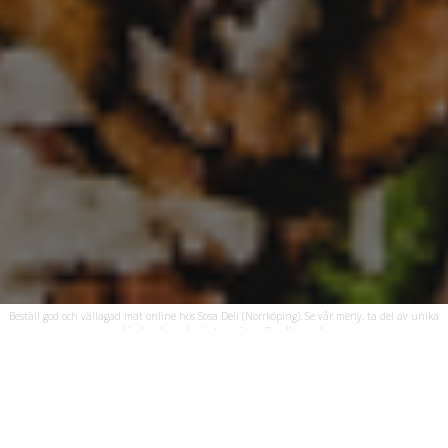
Beställ god och vällagad mat online hos Sosa Deli (Norrköping). Se vår meny, ta del av unika
erbjudanden och njut av rätter för alla smaker.
Öppettider